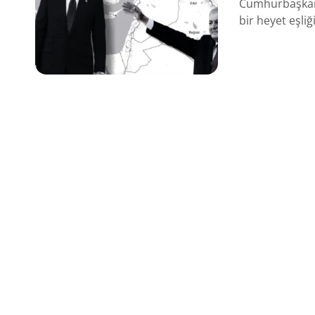
Cumhurbaşkanı
bir heyet eşliğ