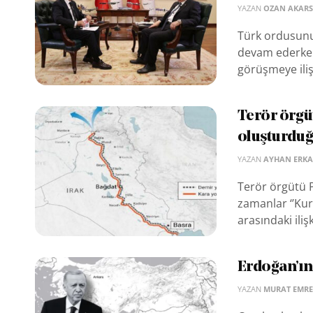
YAZAN
OZAN AKAR
Türk ordusunu
devam ederken,
görüşmeye ilişk
Terör örgü
oluşturduğ
YAZAN
AYHAN ERK
Terör örgütü P
zamanlar ‘’Kur
arasındaki iliş
Erdoğan’ın 
YAZAN
MURAT EMRE