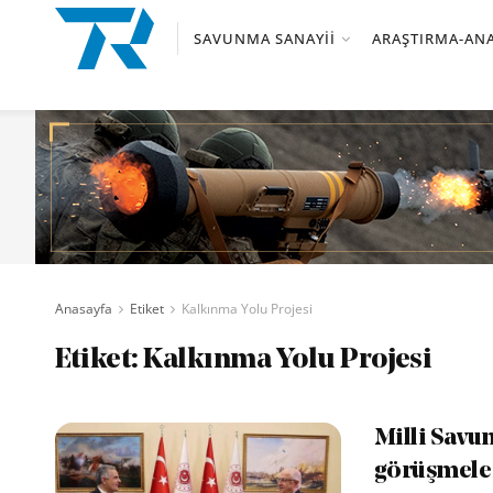
SAVUNMA SANAYII
ARAŞTIRMA-ANA
Anasayfa
Etiket
Kalkınma Yolu Projesi
Etiket:
Kalkınma Yolu Projesi
Milli Savun
görüşmele