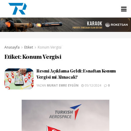
Anasayfa
Etiket
Konum Vergisi
Etiket:
Konum Vergisi
Resmi Açıklama Geldi: Esnaftan Konum
Vergisi mi Alınacak?
YAZAN
MURAT EMRE EYGÜN
05/12/2024
0