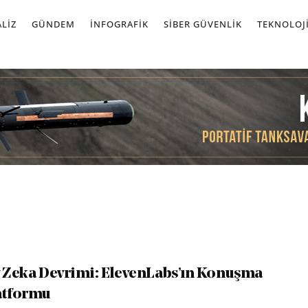
LIZ
GÜNDEM
İNFOGRAFIK
SIBER GÜVENLIK
TEKNOLOJ
y Zeka Devrimi: ElevenLabs’ın Konuşma
atformu