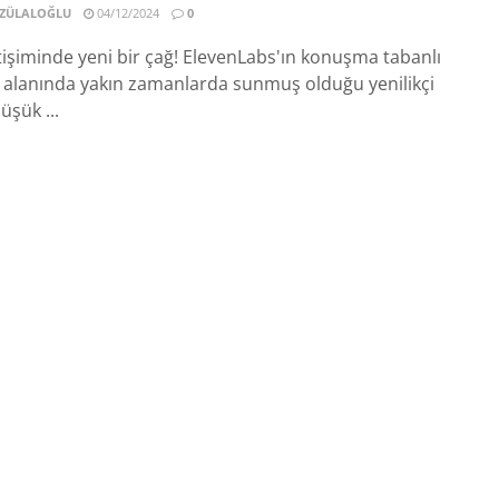
 ZÜLALOĞLU
04/12/2024
0
tişiminde yeni bir çağ! ElevenLabs'ın konuşma tabanlı
ı alanında yakın zamanlarda sunmuş olduğu yenilikçi
üşük ...