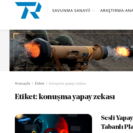
SAVUNMA SANAYII
ARAŞTIRMA-ANA
Anasayfa
Etiket
konuşma yapay zekası
Etiket:
konuşma yapay zekası
Sesli Yapa
Tabanlı Pl