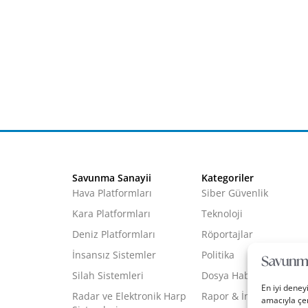
Savunma Sanayii
Kategoriler
Hava Platformları
Siber Güvenlik
Kara Platformları
Teknoloji
Deniz Platformları
Röportajlar
İnsansız Sistemler
Politika
Silah Sistemleri
Dosya Haber
En iyi deney
Radar ve Elektronik Harp
Rapor & İnfografik
amacıyla çer