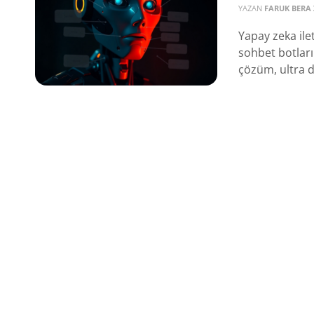
YAZAN
FARUK BERA
Yapay zeka ile
sohbet botlar
çözüm, ultra d