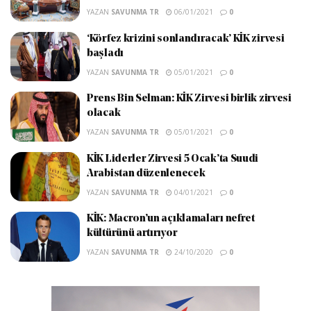
YAZAN
SAVUNMA TR
06/01/2021
0
‘Körfez krizini sonlandıracak’ KİK zirvesi
başladı
YAZAN
SAVUNMA TR
05/01/2021
0
Prens Bin Selman: KİK Zirvesi birlik zirvesi
olacak
YAZAN
SAVUNMA TR
05/01/2021
0
KİK Liderler Zirvesi 5 Ocak’ta Suudi
Arabistan düzenlenecek
YAZAN
SAVUNMA TR
04/01/2021
0
KİK: Macron’un açıklamaları nefret
kültürünü artırıyor
YAZAN
SAVUNMA TR
24/10/2020
0