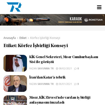
Anasayfa
Etiket
Körfez İşbirliği Konseyi
Etiket:
Körfez İşbirliği Konseyi
KİK Genel Sekreteri, Mısır Cumhurbaşkanı
Sisi ile görüştü
YAZAN
SAVUNMA TR
08/02/2021
0
İran’dan Katar’a tebrik
YAZAN
SAVUNMA TR
06/01/2021
0
Mısır, KİK Zirvesi’nde varılan iş birliği
anlaşmasını imzaladı