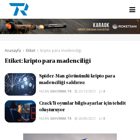
Anasayfa
Etiket
kripto para madenciliği
Etiket:
kripto para madenciliği
Spider-Man görünümlü kripto para
madenciliği saldırısı
YAZAN
SAVUNMA TR
25/12/2021
0
Crack’li oyunlar bilgisayarlar için tehdit
oluşturuyor
YAZAN
SAVUNMA TR
26/06/2021
0