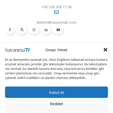
+90 530 308 17 96
iletisim@savunmatr.com
2026 © Savunma TR. Tüm Hakları Saklıdır.
Onayı Yönet
Savunma Sanayii
Kategoriler
SavunmaTR
En iyi deneyimleri sunmak için, cihaz bilgilerini saklamak ve/veya bunlara
Hava Platformları
Siber Güvenlik
Hakkımızda
erişmek amacıyla çerezler gibi teknolojiler kullanıyoruz. Bu teknolojilere
izin vermek, bu sitedeki tarama davranışı veya benzersiz kimlikler gibi
Kara Platformları
Teknoloji
Kariyer
verileri işlememize izin verecektir. Onay vermemek veya onayı geri
çekmek, belirli özellikleri ve işlevleri olumsuz etkileyebilir.
Deniz Platformları
Röportajlar
Gizlilik Politikası
İnsansız Sistemler
Politika
Künye
Kabul et
Silah Sistemleri
Dosya Haber
İletişim
Radar ve
Rapor & İnfografik
Reddet
Elektronik Harp
SavunmaTR Plus
Sistemleri