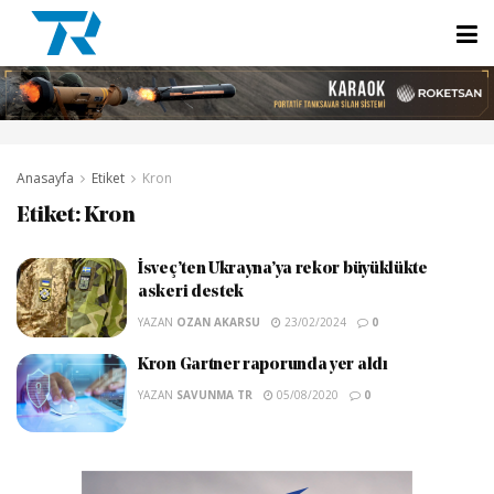
Anasayfa
Etiket
Kron
Etiket:
Kron
İsveç’ten Ukrayna’ya rekor büyüklükte
askeri destek
YAZAN
OZAN AKARSU
23/02/2024
0
Kron Gartner raporunda yer aldı
YAZAN
SAVUNMA TR
05/08/2020
0