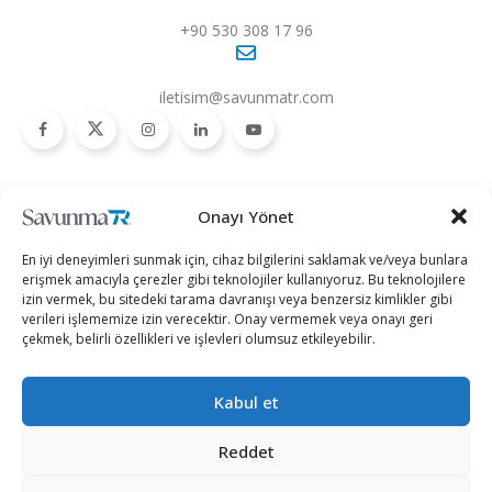
+90 530 308 17 96
iletisim@savunmatr.com
2026 © Savunma TR. Tüm Hakları Saklıdır.
Onayı Yönet
Savunma Sanayii
Kategoriler
SavunmaTR
En iyi deneyimleri sunmak için, cihaz bilgilerini saklamak ve/veya bunlara
Hava Platformları
Siber Güvenlik
Hakkımızda
erişmek amacıyla çerezler gibi teknolojiler kullanıyoruz. Bu teknolojilere
izin vermek, bu sitedeki tarama davranışı veya benzersiz kimlikler gibi
Kara Platformları
Teknoloji
Kariyer
verileri işlememize izin verecektir. Onay vermemek veya onayı geri
çekmek, belirli özellikleri ve işlevleri olumsuz etkileyebilir.
Deniz Platformları
Röportajlar
Gizlilik Politikası
İnsansız Sistemler
Politika
Künye
Kabul et
Silah Sistemleri
Dosya Haber
İletişim
Radar ve
Rapor & İnfografik
Reddet
Elektronik Harp
SavunmaTR Plus
Sistemleri