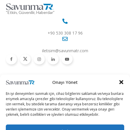
“Etkin, Güvenilir, Haberdar”
+90 530 308 17 96
iletisim@savunmatr.com
2026 © Savunma TR. Tüm Hakları Saklıdır.
Onayı Yönet
Savunma Sanayii
Kategoriler
SavunmaTR
En iyi deneyimleri sunmak için, cihaz bilgilerini saklamak ve/veya bunlara
Hava Platformları
Siber Güvenlik
Hakkımızda
erişmek amacıyla çerezler gibi teknolojiler kullanıyoruz. Bu teknolojilere
izin vermek, bu sitedeki tarama davranışı veya benzersiz kimlikler gibi
Kara Platformları
Teknoloji
Kariyer
verileri işlememize izin verecektir. Onay vermemek veya onayı geri
çekmek, belirli özellikleri ve işlevleri olumsuz etkileyebilir.
Deniz Platformları
Röportajlar
Gizlilik Politikası
İnsansız Sistemler
Politika
Künye