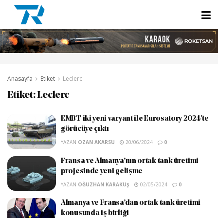
Anasayfa
Etiket
Leclerc
Etiket:
Leclerc
EMBT iki yeni varyant ile Eurosatory 2024’te
görücüye çıktı
YAZAN
OZAN AKARSU
20/06/2024
0
Fransa ve Almanya’nın ortak tank üretimi
projesinde yeni gelişme
YAZAN
OĞUZHAN KARAKUŞ
02/05/2024
0
Almanya ve Fransa’dan ortak tank üretimi
konusunda iş birliği