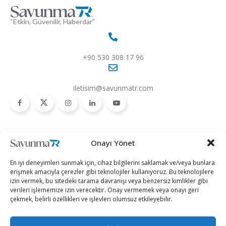
“Etkin, Güvenilir, Haberdar”
+90 530 308 17 96
iletisim@savunmatr.com
2026 © Savunma TR. Tüm Hakları Saklıdır.
Onayı Yönet
Savunma Sanayii
Kategoriler
SavunmaTR
En iyi deneyimleri sunmak için, cihaz bilgilerini saklamak ve/veya bunlara
Hava Platformları
Siber Güvenlik
Hakkımızda
erişmek amacıyla çerezler gibi teknolojiler kullanıyoruz. Bu teknolojilere
izin vermek, bu sitedeki tarama davranışı veya benzersiz kimlikler gibi
Kara Platformları
Teknoloji
Kariyer
verileri işlememize izin verecektir. Onay vermemek veya onayı geri
çekmek, belirli özellikleri ve işlevleri olumsuz etkileyebilir.
Deniz Platformları
Röportajlar
Gizlilik Politikası
İnsansız Sistemler
Politika
Künye