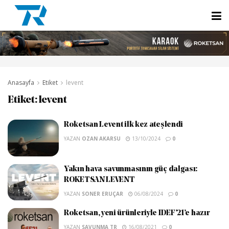
Anasayfa
Etiket
levent
Etiket:
levent
Roketsan Levent ilk kez ateşlendi
YAZAN
OZAN AKARSU
13/10/2024
0
Yakın hava savunmasının güç dalgası:
ROKETSAN LEVENT
YAZAN
SONER ERUÇAR
06/08/2024
0
Roketsan, yeni ürünleriyle IDEF’21’e hazır
YAZAN
SAVUNMA TR
16/08/2021
0