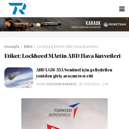
Anasayfa
Etiket
Lockheed MArtin ABD Hava Kuvvetleri
Etiket:
Lockheed MArtin ABD Hava Kuvvetleri
ABD LGM-35A Sentinel için geliştirilen
yeniden giriş aracını test etti
YAZAN
OĞUZHAN KARAKUŞ
19/06/2024
0