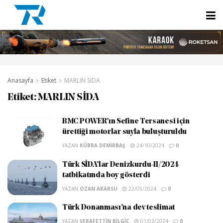
Anasayfa
Etiket
MARLIN SİDA
Etiket:
MARLIN SİDA
BMC POWER’ın Sefine Tersanesi için
ürettiği motorlar suyla buluşturuldu
YAZAN
KÜBRA DEMIRBAŞ
24/10/2024
0
Türk SİDA’lar Denizkurdu-II/2024
tatbikatında boy gösterdi
YAZAN
OZAN AKARSU
22/05/2024
0
Türk Donanması’na dev teslimat
YAZAN
ŞERAFETTIN BILGIÇ
01/03/2024
0