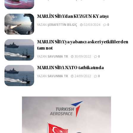
MARLİN SİDA’dan KUZGUN-KY atışı
YAZAN
ŞERAFETTIN BILGIÇ
02/03/2024
0
MARLIN SİDA’ya yabancı askeri yetkililerden
tam not
YAZAN
SAVUNMA TR
30/09/2022
0
MARLIN SİDA NATO tatbikatında
YAZAN
SAVUNMA TR
24/09/2022
0