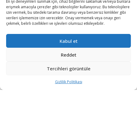
En iyi deneyimleri sunmak için, cihaz bilgilerini saklamak ve/veya bunlara
erişmek amacıyla çerezler gibi teknolojiler kullanıyoruz. Bu teknolojilere
izin vermek, bu sitedeki tarama davranışı veya benzersiz kimlikler gibi
verileri işlememize izin verecektir. Onay vermemek veya onayı geri
çekmek, belirli özellikleri ve işlevleri olumsuz etkileyebilir.
Kabul et
Reddet
Tercihleri görüntüle
Gizlilik Politikası
“Etkin, Güvenilir, Haberdar”
+90 530 308 17 96
iletisim@savunmatr.com