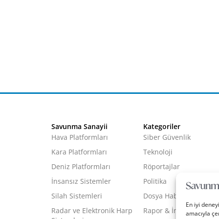
Savunma Sanayii
Kategoriler
Hava Platformları
Siber Güvenlik
Kara Platformları
Teknoloji
Deniz Platformları
Röportajlar
İnsansız Sistemler
Politika
Silah Sistemleri
Dosya Haber
En iyi deney
Radar ve Elektronik Harp
Rapor & İnfografik
amacıyla çer