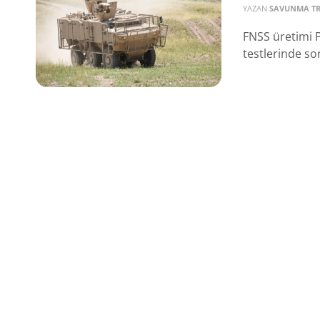
YAZAN
SAVUNMA T
FNSS üretimi P
testlerinde so