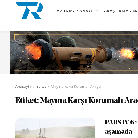
SAVUNMA SANAYII
ARAŞTIRMA-ANA
Anasayfa
Etiket
Mayına Karşı Korumalı Araçlar
Etiket:
Mayına Karşı Korumalı Ara
PARS IV 6×
aşamada