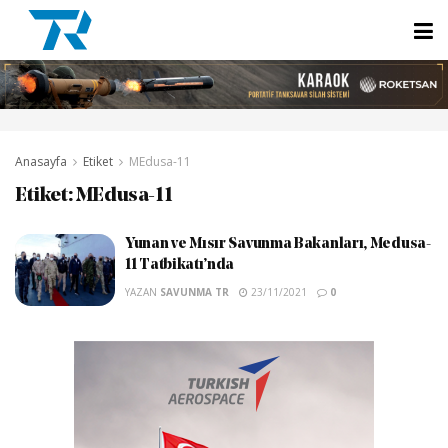
Anasayfa
Etiket
MEdusa-11
Etiket:
MEdusa-11
Yunan ve Mısır Savunma Bakanları, Medusa-
11 Tatbikatı’nda
YAZAN
SAVUNMA TR
23/11/2021
0