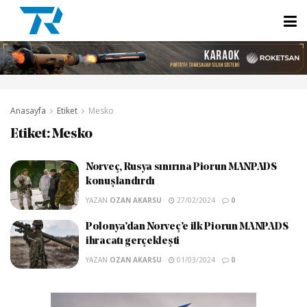
Anasayfa
Etiket
Mesko
Etiket:
Mesko
Norveç, Rusya sınırına Piorun MANPADS
konuşlandırdı
YAZAN
OZAN AKARSU
27/02/2024
0
Polonya’dan Norveç’e ilk Piorun MANPADS
ihracatı gerçekleşti
YAZAN
OZAN AKARSU
01/03/2024
0