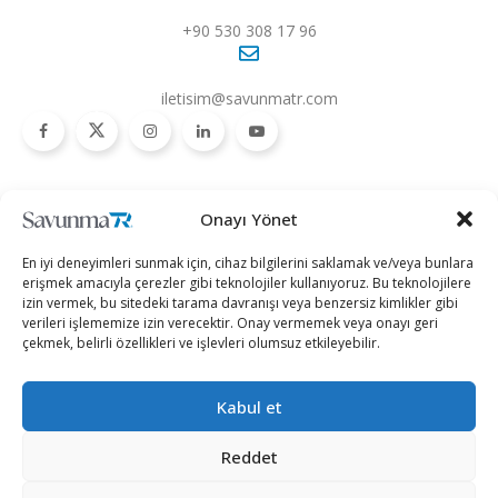
+90 530 308 17 96
iletisim@savunmatr.com
2026 © Savunma TR. Tüm Hakları Saklıdır.
Onayı Yönet
Savunma Sanayii
Kategoriler
SavunmaTR
En iyi deneyimleri sunmak için, cihaz bilgilerini saklamak ve/veya bunlara
Hava Platformları
Siber Güvenlik
Hakkımızda
erişmek amacıyla çerezler gibi teknolojiler kullanıyoruz. Bu teknolojilere
izin vermek, bu sitedeki tarama davranışı veya benzersiz kimlikler gibi
Kara Platformları
Teknoloji
Kariyer
verileri işlememize izin verecektir. Onay vermemek veya onayı geri
çekmek, belirli özellikleri ve işlevleri olumsuz etkileyebilir.
Deniz Platformları
Röportajlar
Gizlilik Politikası
İnsansız Sistemler
Politika
Künye
Kabul et
Silah Sistemleri
Dosya Haber
İletişim
Radar ve
Rapor & İnfografik
Reddet
Elektronik Harp
SavunmaTR Plus
Sistemleri