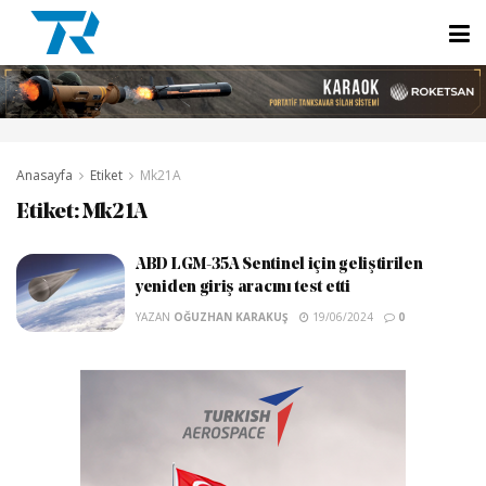
Anasayfa
Etiket
Mk21A
Etiket:
Mk21A
ABD LGM-35A Sentinel için geliştirilen
yeniden giriş aracını test etti
YAZAN
OĞUZHAN KARAKUŞ
19/06/2024
0