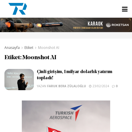
Anasayfa
Etiket
Moonshot AI
Etiket:
Moonshot AI
Çinli girişim, 1 milyar dolarlık yatırım
topladı!
YAZAN
FARUK BERA ZÜLALOĞLU
23/02/2024
0