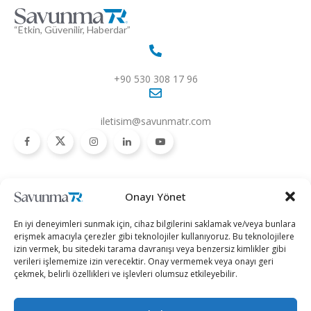
“Etkin, Güvenilir, Haberdar”
+90 530 308 17 96
iletisim@savunmatr.com
2026 © Savunma TR. Tüm Hakları Saklıdır.
Onayı Yönet
Savunma Sanayii
Kategoriler
SavunmaTR
En iyi deneyimleri sunmak için, cihaz bilgilerini saklamak ve/veya bunlara
Hava Platformları
Siber Güvenlik
Hakkımızda
erişmek amacıyla çerezler gibi teknolojiler kullanıyoruz. Bu teknolojilere
izin vermek, bu sitedeki tarama davranışı veya benzersiz kimlikler gibi
Kara Platformları
Teknoloji
Kariyer
verileri işlememize izin verecektir. Onay vermemek veya onayı geri
çekmek, belirli özellikleri ve işlevleri olumsuz etkileyebilir.
Deniz Platformları
Röportajlar
Gizlilik Politikası
İnsansız Sistemler
Politika
Künye