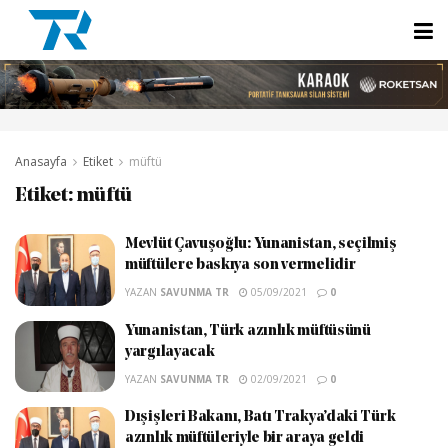
Anasayfa
Etiket
müftü
Etiket:
müftü
Mevlüt Çavuşoğlu: Yunanistan, seçilmiş
müftülere baskıya son vermelidir
YAZAN
SAVUNMA TR
05/09/2021
0
Yunanistan, Türk azınlık müftüsünü
yargılayacak
YAZAN
SAVUNMA TR
02/09/2021
0
Dışişleri Bakanı, Batı Trakya’daki Türk
azınlık müftüleriyle bir araya geldi