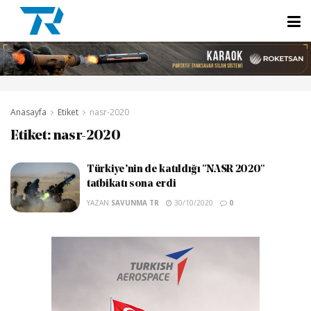
Anasayfa
Etiket
nasr-2020
Etiket:
nasr-2020
Türkiye’nin de katıldığı "NASR 2020"
tatbikatı sona erdi
YAZAN
SAVUNMA TR
30/10/2020
0