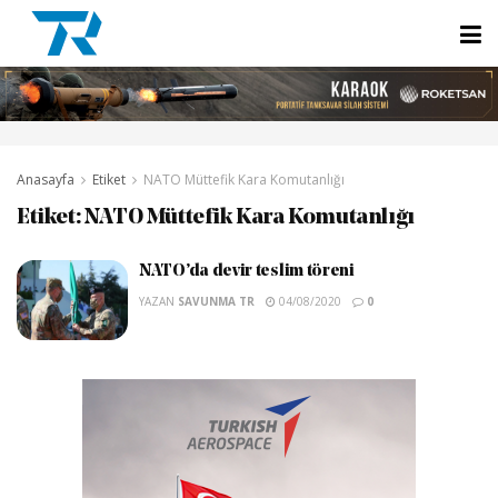
Anasayfa
Etiket
NATO Müttefik Kara Komutanlığı
Etiket:
NATO Müttefik Kara Komutanlığı
NATO’da devir teslim töreni
YAZAN
SAVUNMA TR
04/08/2020
0