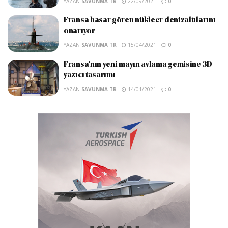
YAZAN
SAVUNMA TR
22/09/2021
0
Fransa hasar gören nükleer denizaltılarını
onarıyor
YAZAN
SAVUNMA TR
15/04/2021
0
Fransa’nın yeni mayın avlama gemisine 3D
yazıcı tasarımı
YAZAN
SAVUNMA TR
14/01/2021
0