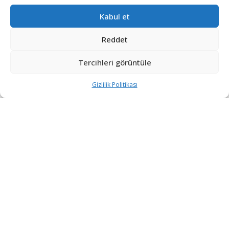
Kabul et
Reddet
Tercihleri görüntüle
Gizlilik Politikası
“Etkin, Güvenilir, Haberdar”
+90 530 308 17 96
iletisim@savunmatr.com
2026 © Savunma TR. Tüm Hakları Saklıdır.