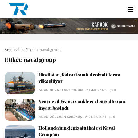
Anasayfa
Etiket
naval group
Etiket:
naval group
Hindistan, Kalvari sınıfı denizaltılarını
yükseltiyor
YAZAN
MURAT EMRE EYGÜN
04/01/2025
0
Yeni nesil Fransız nükleer denizaltısının
inşası başladı
YAZAN
OĞUZHAN KARAKUŞ
21/03/2024
0
Hollanda’nın denizaltı ihalesi Naval
Group’un