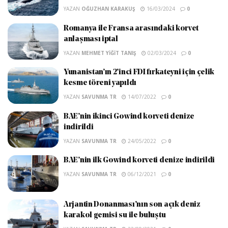
YAZAN
OĞUZHAN KARAKUŞ
16/03/2024
0
Romanya ile Fransa arasındaki korvet
anlaşması iptal
YAZAN
MEHMET YIĞIT TANIŞ
02/03/2024
0
Yunanistan’ın 2’inci FDI fırkateyni için çelik
kesme töreni yapıldı
YAZAN
SAVUNMA TR
14/07/2022
0
BAE’nin ikinci Gowind korveti denize
indirildi
YAZAN
SAVUNMA TR
24/05/2022
0
BAE’nin ilk Gowind korveti denize indirildi
YAZAN
SAVUNMA TR
06/12/2021
0
Arjantin Donanması’nın son açık deniz
karakol gemisi su ile buluştu