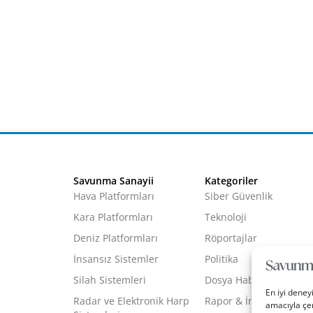
Savunma Sanayii
Kategoriler
Hava Platformları
Siber Güvenlik
Kara Platformları
Teknoloji
Deniz Platformları
Röportajlar
İnsansız Sistemler
Politika
Silah Sistemleri
Dosya Haber
En iyi deney
Radar ve Elektronik Harp
Rapor & İnfografik
amacıyla çer