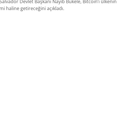
 El Salvador Devlet Başkanı Nayib Bukele, Bitcoin’i ülkenin
mi haline getireceğini açıkladı.