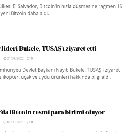
lkesi El Salvador, Bitcoin'in hızla düşmesine rağmen 19
 yeni Bitcoin daha aldı.
 lideri Bukele, TUSAŞ’ı ziyaret etti
R
21/01/2022
0
mhuriyeti Devlet Başkanı Nayib Bukele, TUSAŞ'ı ziyaret
likopter, uçak ve uydu ürünleri hakkında bilgi aldı.
’da Bitcoin resmî para birimi oluyor
R
07/06/2021
0