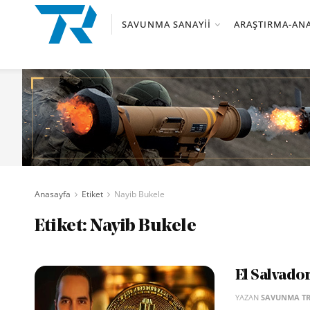
SAVUNMA SANAYII
ARAŞTIRMA-ANA
Anasayfa
Etiket
Nayib Bukele
Etiket:
Nayib Bukele
El Salvado
YAZAN
SAVUNMA T