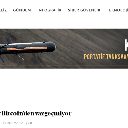
LIZ
GÜNDEM
İNFOGRAFIK
SIBER GÜVENLIK
TEKNOLOJ
r Bitcoin’den vazgeçmiyor
R
01/07/2022
0