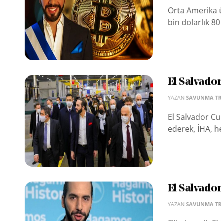
Orta Amerika ü
bin dolarlık 80
El Salvador
YAZAN
SAVUNMA T
El Salvador Cu
ederek, İHA, he
El Salvador
YAZAN
SAVUNMA T