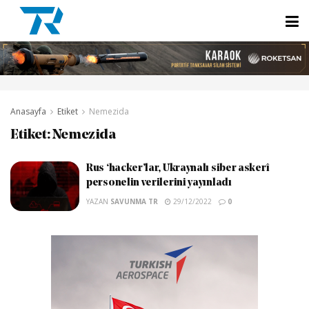
Anasayfa
Etiket
Nemezida
Etiket:
Nemezida
Rus ‘hacker’lar, Ukraynalı siber askerî
personelin verilerini yayınladı
YAZAN
SAVUNMA TR
29/12/2022
0