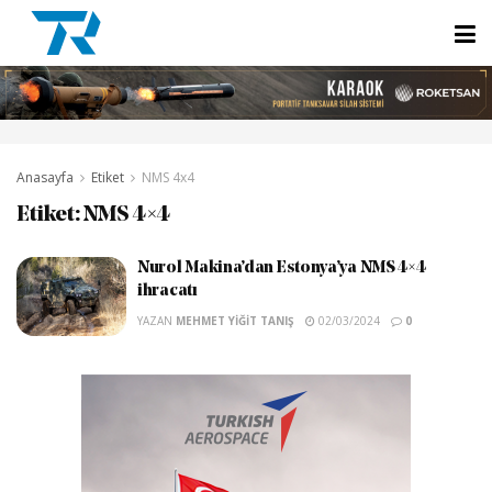
Anasayfa
Etiket
NMS 4x4
Etiket:
NMS 4×4
Nurol Makina’dan Estonya’ya NMS 4×4
ihracatı
YAZAN
MEHMET YIĞIT TANIŞ
02/03/2024
0