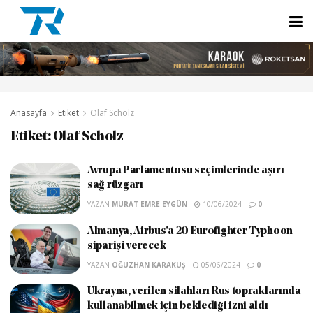
Anasayfa
Etiket
Olaf Scholz
Etiket:
Olaf Scholz
Avrupa Parlamentosu seçimlerinde aşırı
sağ rüzgarı
YAZAN
MURAT EMRE EYGÜN
10/06/2024
0
Almanya, Airbus’a 20 Eurofighter Typhoon
siparişi verecek
YAZAN
OĞUZHAN KARAKUŞ
05/06/2024
0
Ukrayna, verilen silahları Rus topraklarında
kullanabilmek için beklediği izni aldı