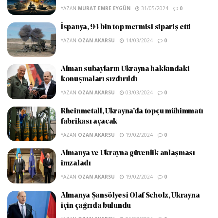
YAZAN
MURAT EMRE EYGÜN
31/05/2024
0
İspanya, 94 bin top mermisi sipariş etti
YAZAN
OZAN AKARSU
14/03/2024
0
Alman subayların Ukrayna hakkındaki
konuşmaları sızdırıldı
YAZAN
OZAN AKARSU
03/03/2024
0
Rheinmetall, Ukrayna’da topçu mühimmatı
fabrikası açacak
YAZAN
OZAN AKARSU
19/02/2024
0
Almanya ve Ukrayna güvenlik anlaşması
imzaladı
YAZAN
OZAN AKARSU
19/02/2024
0
Almanya Şansölyesi Olaf Scholz, Ukrayna
için çağrıda bulundu