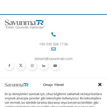
“Etkin, Güvenilir, Haberdar”
+90 530 308 17 96
iletisim@savunmatr.com
2026 © Savunma TR. Tüm Hakları Saklıdır.
Onayı Yönet
Savunma Sanayii
Kategoriler
SavunmaTR
En iyi deneyimleri sunmak için, cihaz bilgilerini saklamak ve/veya bunlara
Hava Platformları
Siber Güvenlik
Hakkımızda
erişmek amacıyla çerezler gibi teknolojiler kullanıyoruz. Bu teknolojilere
izin vermek, bu sitedeki tarama davranışı veya benzersiz kimlikler gibi
Kara Platformları
Teknoloji
Kariyer
verileri işlememize izin verecektir. Onay vermemek veya onayı geri