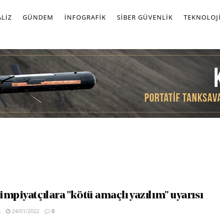
LIZ
GÜNDEM
İNFOGRAFIK
SIBER GÜVENLIK
TEKNOLOJ
mpiyatçılara "kötü amaçlı yazılım" uyarısı
R
24/01/2022
0