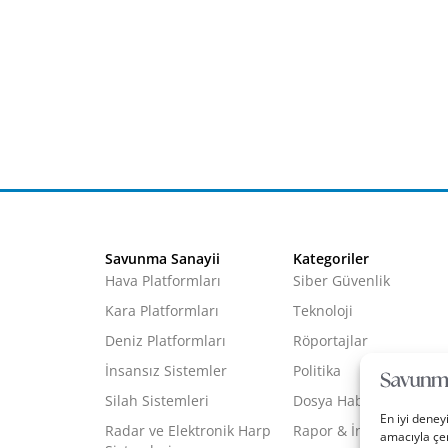
Savunma Sanayii
Kategoriler
Hava Platformları
Siber Güvenlik
Kara Platformları
Teknoloji
Deniz Platformları
Röportajlar
İnsansız Sistemler
Politika
Silah Sistemleri
Dosya Haber
En iyi deney
Radar ve Elektronik Harp
Rapor & İnfografik
amacıyla çer