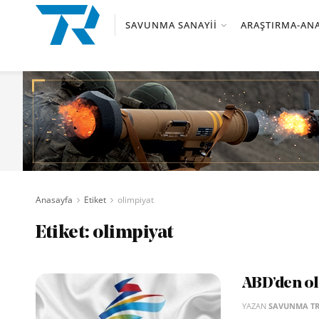
SAVUNMA SANAYII
ARAŞTIRMA-ANA
Anasayfa
Etiket
olimpiyat
Etiket:
olimpiyat
ABD’den oli
YAZAN
SAVUNMA T