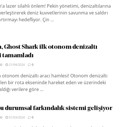
a lazer silahlı önlem! Pekin yönetimi, denizaltılarına
 yerleştirerek deniz kuvvetlerinin savunma ve saldırı
rtırmayı hedefliyor. Çin ...
a, Ghost Shark ilk otonom denizaltı
i tamamladı
SU
21/04/2024
0
 otonom denizaltı aracı hamlesi! Otonom denizaltı
rtilen bir rota ekseninde hareket eden ve üzerindeki
dığı verilere göre ...
u durumsal farkındalık sistemi gelişiyor
SU
01/03/2024
0