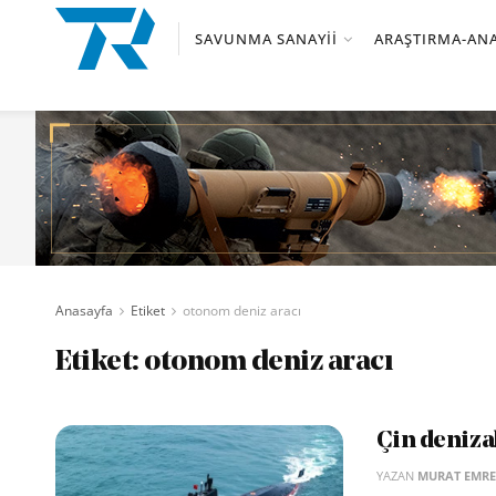
SAVUNMA SANAYII
ARAŞTIRMA-ANA
Anasayfa
Etiket
otonom deniz aracı
Etiket:
otonom deniz aracı
Çin denizal
YAZAN
MURAT EMRE