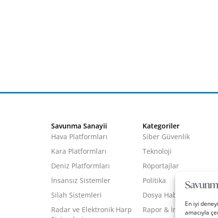
Savunma Sanayii
Kategoriler
Hava Platformları
Siber Güvenlik
Kara Platformları
Teknoloji
Deniz Platformları
Röportajlar
İnsansız Sistemler
Politika
Silah Sistemleri
Dosya Haber
En iyi deney
Radar ve Elektronik Harp
Rapor & İnfografik
amacıyla çer