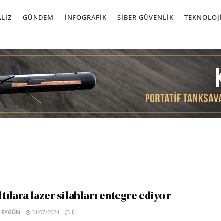
LIZ
GÜNDEM
İNFOGRAFIK
SIBER GÜVENLIK
TEKNOLOJ
tılara lazer silahları entegre ediyor
 EYGÜN
31/07/2024
0