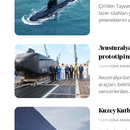
Çin’den Tayvan’
lazer silahları
yeteneklerini a
Avusturaly
prototipin
YAZAN
OZAN AKAR
Avustralya’dan
araçları, beli
sensörlerden al
Kuzey Kutb
YAZAN
OZAN AKAR