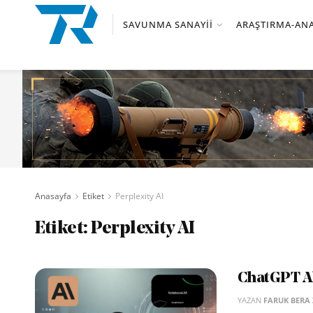
SAVUNMA SANAYII
ARAŞTIRMA-ANA
Anasayfa
Etiket
Perplexity AI
Etiket:
Perplexity AI
ChatGPT Al
YAZAN
FARUK BERA