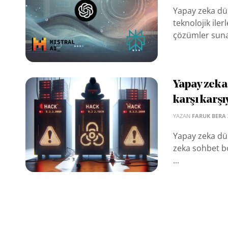
Yapay zeka dün
teknolojik ilerl
çözümler sunan
Yapay zeka 
karşı karşı
YAZAN
FARUK BERA
Yapay zeka dü
zeka sohbet bo
...