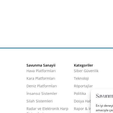
Savunma Sanayii
Kategoriler
Hava Platformları
Siber Güvenlik
Kara Platformları
Teknoloji
Deniz Platformları
Röportajlar
İnsansız Sistemler
Politika
Silah Sistemleri
Dosya Haber
En iyi deney
Radar ve Elektronik Harp
Rapor & İnfografik
amacıyla çer