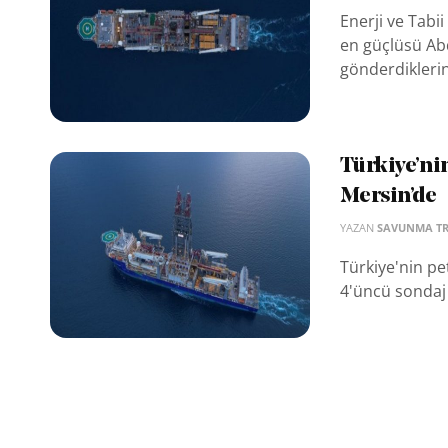
Enerji ve Tabi
en güçlüsü Ab
gönderdiklerini
Türkiye’ni
Mersin’de
YAZAN
SAVUNMA T
Türkiye'nin pe
4'üncü sondaj 