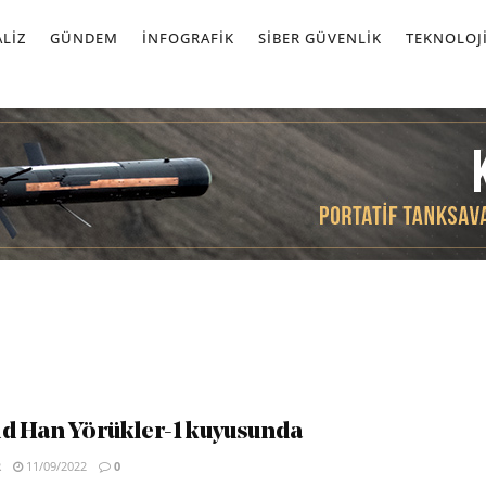
LIZ
GÜNDEM
İNFOGRAFIK
SIBER GÜVENLIK
TEKNOLOJ
d Han Yörükler-1 kuyusunda
R
11/09/2022
0