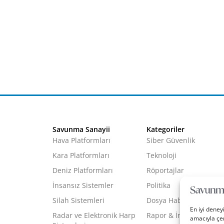
Savunma Sanayii
Kategoriler
Hava Platformları
Siber Güvenlik
Kara Platformları
Teknoloji
Deniz Platformları
Röportajlar
İnsansız Sistemler
Politika
Silah Sistemleri
Dosya Haber
En iyi deney
Radar ve Elektronik Harp
Rapor & İnfografik
amacıyla çer