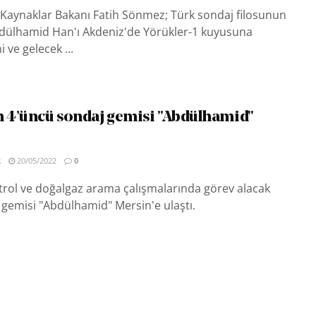
i Kaynaklar Bakanı Fatih Sönmez; Türk sondaj filosunun
dülhamid Han'ı Akdeniz'de Yörükler-1 kuyusuna
 ve gelecek ...
n 4’üncü sondaj gemisi "Abdülhamid"
R
20/05/2022
0
trol ve doğalgaz arama çalışmalarında görev alacak
gemisi "Abdülhamid" Mersin'e ulaştı.