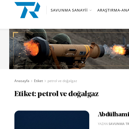
SAVUNMA SANAYII
ARAŞTIRMA-ANA
Anasayfa
Etiket
petrol ve doğalgaz
Etiket:
petrol ve doğalgaz
Abdülhami
YAZAN
SAVUNMA T