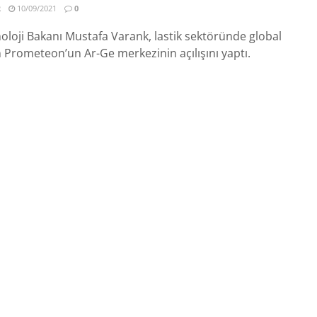
R
10/09/2021
0
oloji Bakanı Mustafa Varank, lastik sektöründe global
 Prometeon’un Ar-Ge merkezinin açılışını yaptı.