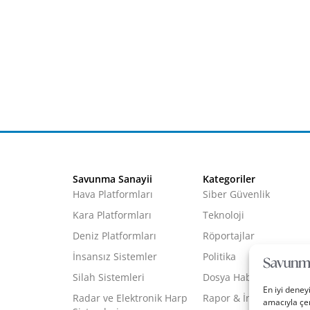
Savunma Sanayii
Kategoriler
Hava Platformları
Siber Güvenlik
Kara Platformları
Teknoloji
Deniz Platformları
Röportajlar
İnsansız Sistemler
Politika
Silah Sistemleri
Dosya Haber
En iyi deney
Radar ve Elektronik Harp
Rapor & İnfografik
amacıyla çer