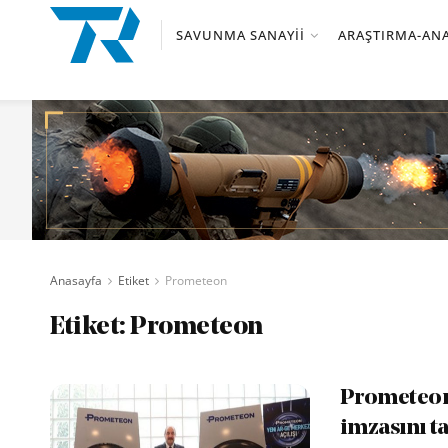
SAVUNMA SANAYII
ARAŞTIRMA-ANA
Anasayfa
Etiket
Prometeon
Etiket:
Prometeon
Prometeon 
imzasını t