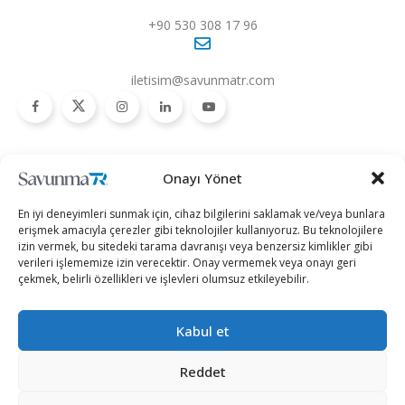
+90 530 308 17 96
iletisim@savunmatr.com
2026 © Savunma TR. Tüm Hakları Saklıdır.
Onayı Yönet
Savunma Sanayii
Kategoriler
SavunmaTR
En iyi deneyimleri sunmak için, cihaz bilgilerini saklamak ve/veya bunlara
Hava Platformları
Siber Güvenlik
Hakkımızda
erişmek amacıyla çerezler gibi teknolojiler kullanıyoruz. Bu teknolojilere
izin vermek, bu sitedeki tarama davranışı veya benzersiz kimlikler gibi
Kara Platformları
Teknoloji
Kariyer
verileri işlememize izin verecektir. Onay vermemek veya onayı geri
çekmek, belirli özellikleri ve işlevleri olumsuz etkileyebilir.
Deniz Platformları
Röportajlar
Gizlilik Politikası
İnsansız Sistemler
Politika
Künye
Kabul et
Silah Sistemleri
Dosya Haber
İletişim
Radar ve
Rapor & İnfografik
Reddet
Elektronik Harp
SavunmaTR Plus
Sistemleri