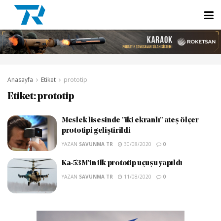
Anasayfa
Etiket
prototip
Etiket:
prototip
Meslek lisesinde "iki ekranlı" ateş ölçer
prototipi geliştirildi
YAZAN
SAVUNMA TR
30/08/2020
0
Ka-53M’in ilk prototip uçuşu yapıldı
YAZAN
SAVUNMA TR
11/08/2020
0