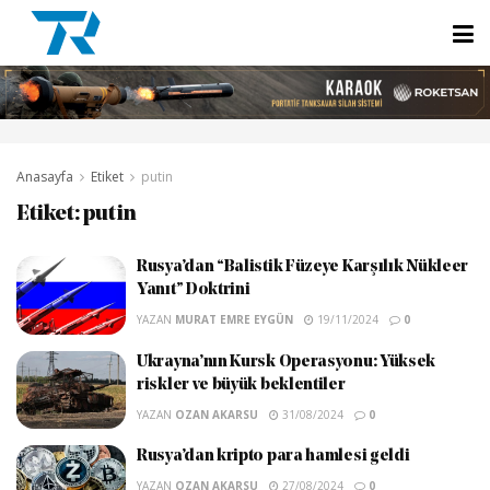
Anasayfa
Etiket
putin
Etiket:
putin
Rusya’dan “Balistik Füzeye Karşılık Nükleer
Yanıt” Doktrini
YAZAN
MURAT EMRE EYGÜN
19/11/2024
0
Ukrayna’nın Kursk Operasyonu: Yüksek
riskler ve büyük beklentiler
YAZAN
OZAN AKARSU
31/08/2024
0
Rusya’dan kripto para hamlesi geldi
YAZAN
OZAN AKARSU
27/08/2024
0