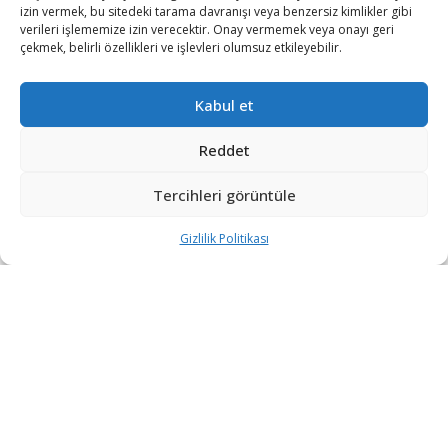
izin vermek, bu sitedeki tarama davranışı veya benzersiz kimlikler gibi
verileri işlememize izin verecektir. Onay vermemek veya onayı geri
çekmek, belirli özellikleri ve işlevleri olumsuz etkileyebilir.
Kabul et
Reddet
Tercihleri görüntüle
Gizlilik Politikası
“Etkin, Güvenilir, Haberdar”
+90 530 308 17 96
iletisim@savunmatr.com