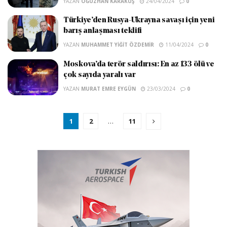
YAZAN
OĞUZHAN KARAKUŞ
24/04/2024
0
Türkiye’den Rusya-Ukrayna savaşı için yeni
barış anlaşması teklifi
YAZAN
MUHAMMET YIĞIT ÖZDEMIR
11/04/2024
0
Moskova’da terör saldırısı: En az 133 ölü ve
çok sayıda yaralı var
YAZAN
MURAT EMRE EYGÜN
23/03/2024
0
1
2
…
11