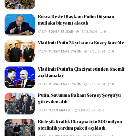
Rusya Devlet Başkanı Putin: Düşman
mutlaka bir yanıt alacak
YAZAN
SONER ERUÇAR
13/08/2024
0
Vladimir Putin 24 yıl sonra Kuzey Kore’de
YAZAN
MURAT EMRE EYGÜN
19/06/2024
0
Vladimir Putin’in Çin ziyaretinden önemli
açıklamalar
YAZAN
MURAT EMRE EYGÜN
17/05/2024
0
Putin, Savunma Bakanı Sergey Şoygu’yu
görevden aldı
YAZAN
OZAN AKARSU
13/05/2024
0
Birleşik Krallık Ukrayna için 500 milyon
sterlinlik yardım paketi açıkladı