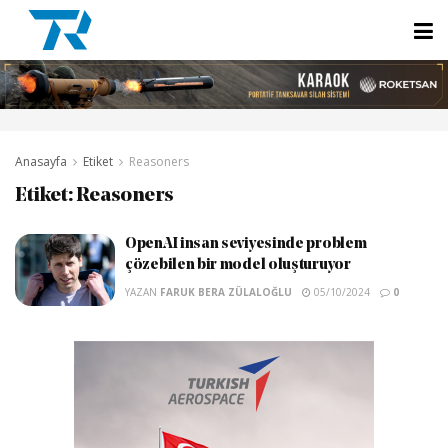
Anasayfa
Etiket
Reasoners
Etiket:
Reasoners
OpenAI insan seviyesinde problem
çözebilen bir model oluşturuyor
YAZAN
FARUK BERA ZÜLALOĞLU
05/10/2024
0