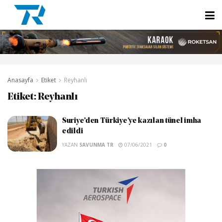
Anasayfa
Etiket
Reyhanlı
Etiket:
Reyhanlı
Suriye’den Türkiye’ye kazılan tünel imha
edildi
YAZAN
SAVUNMA TR
07/06/2021
0