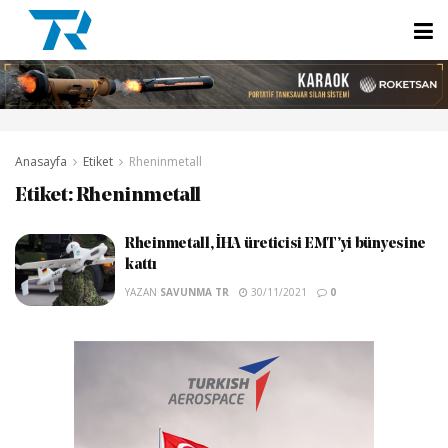
Anasayfa
Etiket
Rheninmetall
Etiket:
Rheninmetall
Rheinmetall, İHA üreticisi EMT’yi bünyesine
kattı
YAZAN
SAVUNMA TR
30/11/2021
0