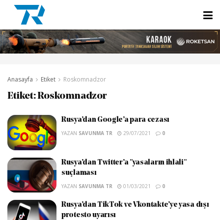
Anasayfa
Etiket
Roskomnadzor
Etiket:
Roskomnadzor
Rusya’dan Google’a para cezası
YAZAN
SAVUNMA TR
29/07/2021
0
Rusya’dan Twitter’a "yasaların ihlali"
suçlaması
YAZAN
SAVUNMA TR
01/03/2021
0
Rusya’dan TikTok ve Vkontakte’ye yasa dışı
protesto uyarısı