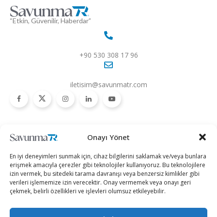
“Etkin, Güvenilir, Haberdar”
+90 530 308 17 96
iletisim@savunmatr.com
2026 © Savunma TR. Tüm Hakları Saklıdır.
Onayı Yönet
Savunma Sanayii
Kategoriler
SavunmaTR
En iyi deneyimleri sunmak için, cihaz bilgilerini saklamak ve/veya bunlara
Hava Platformları
Siber Güvenlik
Hakkımızda
erişmek amacıyla çerezler gibi teknolojiler kullanıyoruz. Bu teknolojilere
izin vermek, bu sitedeki tarama davranışı veya benzersiz kimlikler gibi
Kara Platformları
Teknoloji
Kariyer
verileri işlememize izin verecektir. Onay vermemek veya onayı geri
çekmek, belirli özellikleri ve işlevleri olumsuz etkileyebilir.
Deniz Platformları
Röportajlar
Gizlilik Politikası
İnsansız Sistemler
Politika
Künye