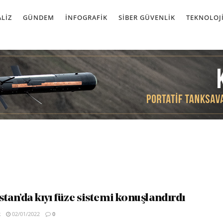
LIZ
GÜNDEM
İNFOGRAFIK
SIBER GÜVENLIK
TEKNOLOJ
tan’da kıyı füze sistemi konuşlandırdı
R
02/01/2022
0