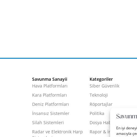
Savunma Sanayii
Kategoriler
Hava Platformları
Siber Güvenlik
Kara Platformları
Teknoloji
Deniz Platformları
Röportajlar
İnsansız Sistemler
Politika
Silah Sistemleri
Dosya Haber
En iyi deney
Radar ve Elektronik Harp
Rapor & İnfografik
amacıyla çer