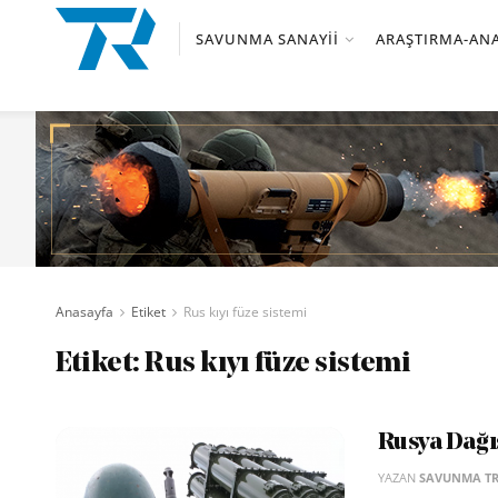
SAVUNMA SANAYII
ARAŞTIRMA-ANA
Anasayfa
Etiket
Rus kıyı füze sistemi
Etiket:
Rus kıyı füze sistemi
Rusya Dağıs
YAZAN
SAVUNMA T