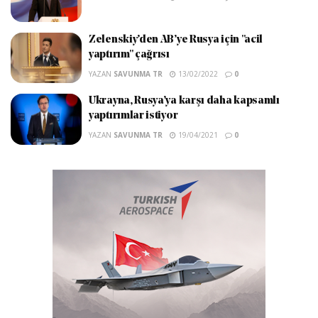
Zelenskiy’den AB’ye Rusya için "acil
yaptırım" çağrısı
YAZAN
SAVUNMA TR
13/02/2022
0
Ukrayna, Rusya’ya karşı daha kapsamlı
yaptırımlar istiyor
YAZAN
SAVUNMA TR
19/04/2021
0