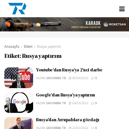
Anasayfa
Etiket
Rusya yaptırım
Etiket:
Rusya yaptırım
Youtube’dan Rusya’ya 2’nci darbe
YAZAN
SAVUNMA TR
09/04/2022
0
Google’dan Rusya’ya yaptırım
YAZAN
SAVUNMA TR
04/03/2022
0
Rusya’dan Avrupalılara gözdağı
YAZAN
SAVUNMA TR
22/02/2022
0