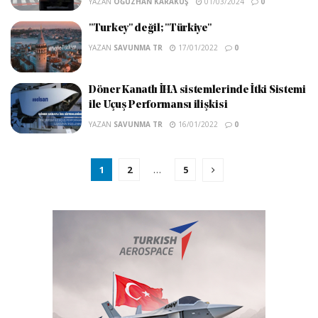
YAZAN
OĞUZHAN KARAKUŞ
01/03/2024
0
"Turkey" değil; "Türkiye"
YAZAN
SAVUNMA TR
17/01/2022
0
Döner Kanatlı İHA sistemlerinde İtki Sistemi
ile Uçuş Performansı ilişkisi
YAZAN
SAVUNMA TR
16/01/2022
0
1
2
…
5