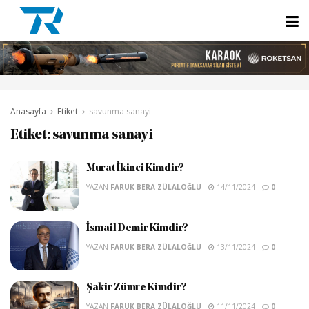
Anasayfa
Etiket
savunma sanayi
Etiket:
savunma sanayi
Murat İkinci Kimdir?
YAZAN
FARUK BERA ZÜLALOĞLU
14/11/2024
0
İsmail Demir Kimdir?
YAZAN
FARUK BERA ZÜLALOĞLU
13/11/2024
0
Şakir Zümre Kimdir?
YAZAN
FARUK BERA ZÜLALOĞLU
11/11/2024
0