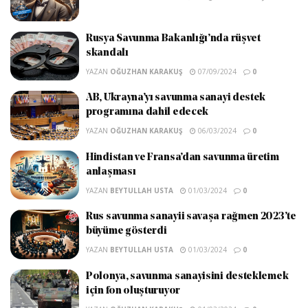
Rusya Savunma Bakanlığı’nda rüşvet
skandalı
YAZAN
OĞUZHAN KARAKUŞ
07/09/2024
0
AB, Ukrayna’yı savunma sanayi destek
programına dahil edecek
YAZAN
OĞUZHAN KARAKUŞ
06/03/2024
0
Hindistan ve Fransa’dan savunma üretim
anlaşması
YAZAN
BEYTULLAH USTA
01/03/2024
0
Rus savunma sanayii savaşa rağmen 2023’te
büyüme gösterdi
YAZAN
BEYTULLAH USTA
01/03/2024
0
Polonya, savunma sanayisini desteklemek
için fon oluşturuyor