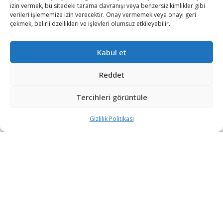
izin vermek, bu sitedeki tarama davranışı veya benzersiz kimlikler gibi
verileri işlememize izin verecektir. Onay vermemek veya onayı geri
çekmek, belirli özellikleri ve işlevleri olumsuz etkileyebilir.
Kabul et
Reddet
Tercihleri görüntüle
Gizlilik Politikası
“Etkin, Güvenilir, Haberdar”
+90 530 308 17 96
iletisim@savunmatr.com