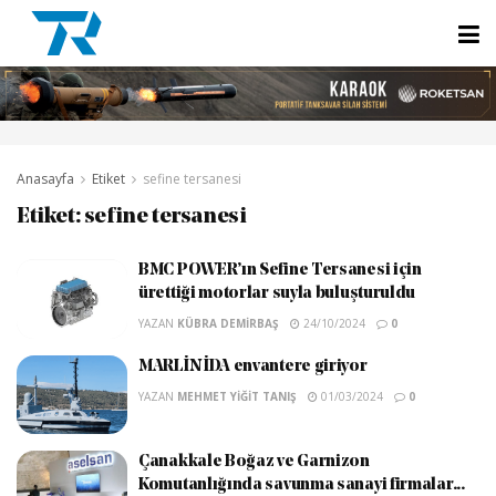
Anasayfa
Etiket
sefine tersanesi
Etiket:
sefine tersanesi
BMC POWER’ın Sefine Tersanesi için
ürettiği motorlar suyla buluşturuldu
YAZAN
KÜBRA DEMIRBAŞ
24/10/2024
0
MARLİN İDA envantere giriyor
YAZAN
MEHMET YIĞIT TANIŞ
01/03/2024
0
Çanakkale Boğaz ve Garnizon
Komutanlığında savunma sanayi firmalar...