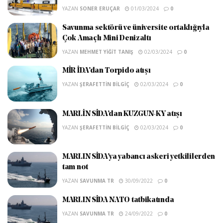
YAZAN
SONER ERUÇAR
01/03/2024
0
Savunma sektörü ve üniversite ortaklığıyla
Çok Amaçlı Mini Denizaltı
YAZAN
MEHMET YIĞIT TANIŞ
02/03/2024
0
MİR İDA’dan Torpido atışı
YAZAN
ŞERAFETTIN BILGIÇ
02/03/2024
0
MARLİN SİDA’dan KUZGUN-KY atışı
YAZAN
ŞERAFETTIN BILGIÇ
02/03/2024
0
MARLIN SİDA’ya yabancı askeri yetkililerden
tam not
YAZAN
SAVUNMA TR
30/09/2022
0
MARLIN SİDA NATO tatbikatında
YAZAN
SAVUNMA TR
24/09/2022
0