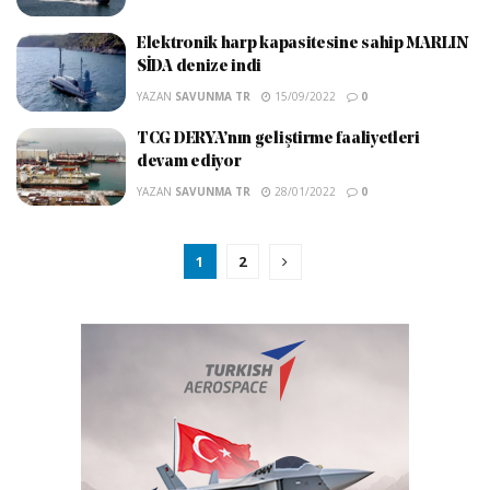
Elektronik harp kapasitesine sahip MARLIN
SİDA denize indi
YAZAN
SAVUNMA TR
15/09/2022
0
TCG DERYA’nın geliştirme faaliyetleri
devam ediyor
YAZAN
SAVUNMA TR
28/01/2022
0
1
2