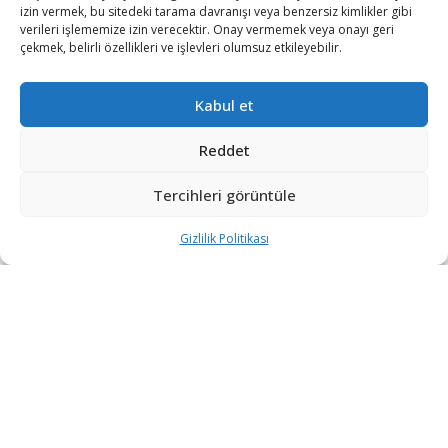
izin vermek, bu sitedeki tarama davranışı veya benzersiz kimlikler gibi
verileri işlememize izin verecektir. Onay vermemek veya onayı geri
çekmek, belirli özellikleri ve işlevleri olumsuz etkileyebilir.
Kabul et
Reddet
Tercihleri görüntüle
Gizlilik Politikası
“Etkin, Güvenilir, Haberdar”
+90 530 308 17 96
iletisim@savunmatr.com