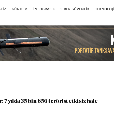
LIZ
GÜNDEM
İNFOGRAFIK
SIBER GÜVENLIK
TEKNOLOJ
: 7 yılda 35 bin 656 terörist etkisiz hale