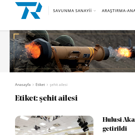
SAVUNMA SANAYII
ARAŞTIRMA-ANA
Anasayfa
Etiket
şehit ailesi
Etiket:
şehit ailesi
Hulusi Akar
getirildi