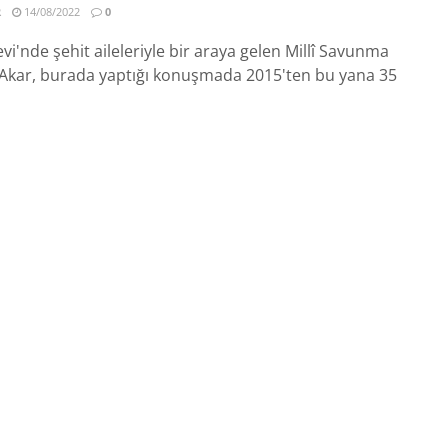
R
14/08/2022
0
evi'nde şehit aileleriyle bir araya gelen Millî Savunma
 Akar, burada yaptığı konuşmada 2015'ten bu yana 35