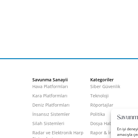
Savunma Sanayii
Kategoriler
Hava Platformları
Siber Güvenlik
Kara Platformları
Teknoloji
Deniz Platformları
Röportajlar
İnsansız Sistemler
Politika
Silah Sistemleri
Dosya Haber
En iyi deney
Radar ve Elektronik Harp
Rapor & İnfografik
amacıyla çer