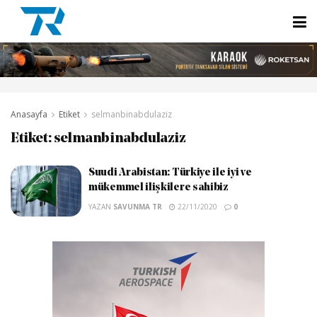
Anasayfa
Etiket
selmanbinabdulaziz
Etiket:
selmanbinabdulaziz
Suudi Arabistan: Türkiye ile iyi ve
mükemmel ilişkilere sahibiz
YAZAN
SAVUNMA TR
22/11/2020
0