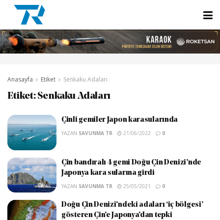
Anasayfa
Etiket
Senkaku Adaları
Etiket:
Senkaku Adaları
Çinli gemiler Japon karasularında
YAZAN
SAVUNMA TR
21/06/2022
0
Çin bandıralı 4 gemi Doğu Çin Denizi’nde
Japonya kara sularına girdi
YAZAN
SAVUNMA TR
25/05/2021
0
Doğu Çin Denizi’ndeki adaları ‘iç bölgesi’
gösteren Çin’e Japonya’dan tepki