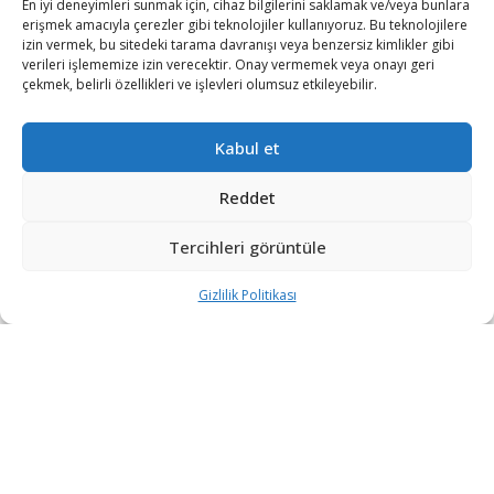
En iyi deneyimleri sunmak için, cihaz bilgilerini saklamak ve/veya bunlara
erişmek amacıyla çerezler gibi teknolojiler kullanıyoruz. Bu teknolojilere
izin vermek, bu sitedeki tarama davranışı veya benzersiz kimlikler gibi
verileri işlememize izin verecektir. Onay vermemek veya onayı geri
çekmek, belirli özellikleri ve işlevleri olumsuz etkileyebilir.
Kabul et
Reddet
Tercihleri görüntüle
Gizlilik Politikası
“Etkin, Güvenilir, Haberdar”
+90 530 308 17 96
iletisim@savunmatr.com