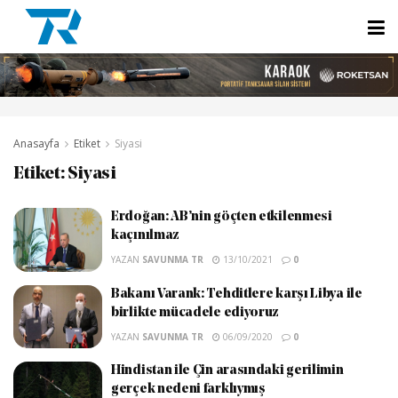
Anasayfa
Etiket
Siyasi
Etiket:
Siyasi
Erdoğan: AB’nin göçten etkilenmesi
kaçınılmaz
YAZAN
SAVUNMA TR
13/10/2021
0
Bakanı Varank: Tehditlere karşı Libya ile
birlikte mücadele ediyoruz
YAZAN
SAVUNMA TR
06/09/2020
0
Hindistan ile Çin arasındaki gerilimin
gerçek nedeni farklıymış