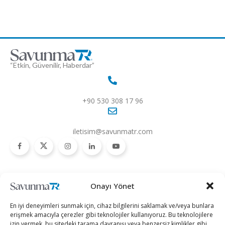
“Etkin, Güvenilir, Haberdar”
+90 530 308 17 96
iletisim@savunmatr.com
2026 © Savunma TR. Tüm Hakları Saklıdır.
Onayı Yönet
Savunma Sanayii
Kategoriler
SavunmaTR
En iyi deneyimleri sunmak için, cihaz bilgilerini saklamak ve/veya bunlara
Hava Platformları
Siber Güvenlik
Hakkımızda
erişmek amacıyla çerezler gibi teknolojiler kullanıyoruz. Bu teknolojilere
izin vermek, bu sitedeki tarama davranışı veya benzersiz kimlikler gibi