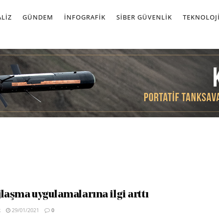
LIZ
GÜNDEM
İNFOGRAFIK
SIBER GÜVENLIK
TEKNOLOJ
laşma uygulamalarına ilgi arttı
R
29/01/2021
0