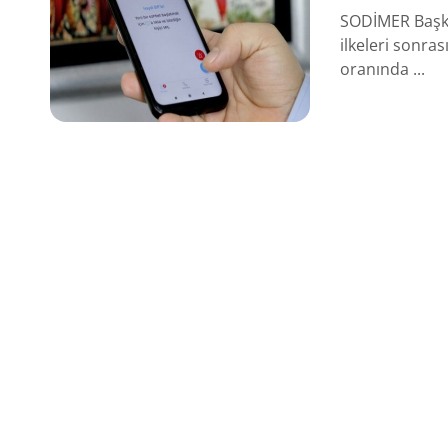
SODİMER Başkan
ilkeleri sonras
oranında ...