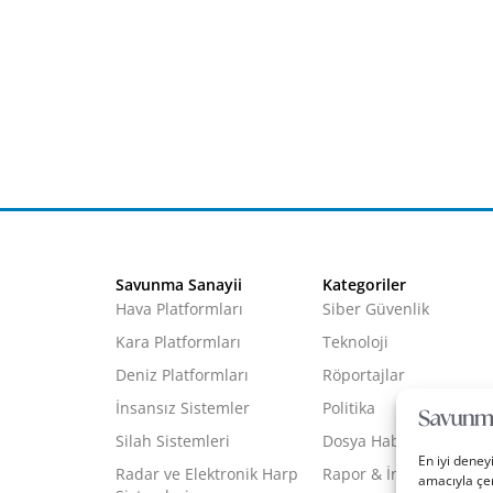
Savunma Sanayii
Kategoriler
Hava Platformları
Siber Güvenlik
Kara Platformları
Teknoloji
Deniz Platformları
Röportajlar
İnsansız Sistemler
Politika
Silah Sistemleri
Dosya Haber
En iyi deney
Radar ve Elektronik Harp
Rapor & İnfografik
amacıyla çer