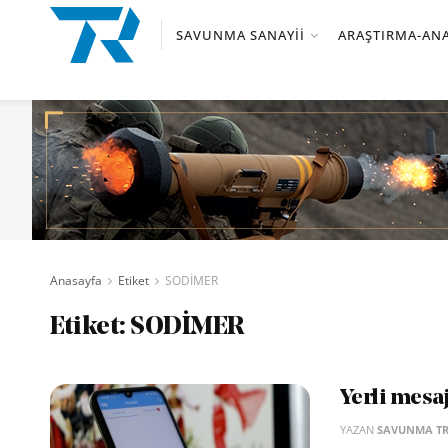
SAVUNMA SANAYII
ARAŞTIRMA-ANA
Anasayfa
Etiket
SODİMER
Etiket:
SODİMER
Yerli mesaj
YAZAN
SAVUNMA T