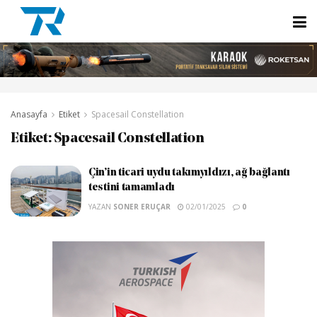
Anasayfa
Etiket
Spacesail Constellation
Etiket:
Spacesail Constellation
Çin’in ticari uydu takımyıldızı, ağ bağlantı
testini tamamladı
YAZAN
SONER ERUÇAR
02/01/2025
0