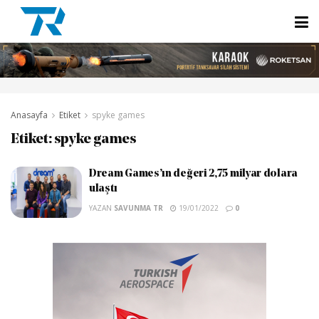
Anasayfa
Etiket
spyke games
Etiket:
spyke games
Dream Games’ın değeri 2,75 milyar dolara
ulaştı
YAZAN
SAVUNMA TR
19/01/2022
0