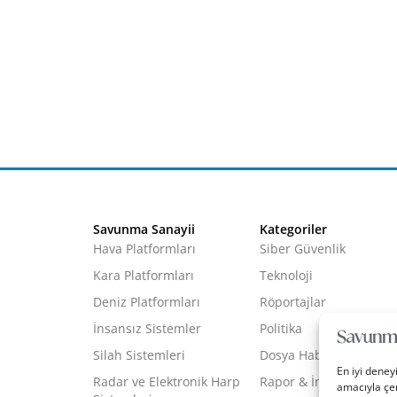
Savunma Sanayii
Kategoriler
Hava Platformları
Siber Güvenlik
Kara Platformları
Teknoloji
Deniz Platformları
Röportajlar
İnsansız Sistemler
Politika
Silah Sistemleri
Dosya Haber
En iyi deney
Radar ve Elektronik Harp
Rapor & İnfografik
amacıyla çer