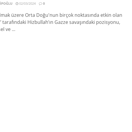
IPOĞLU
02/03/2024
0
lmak üzere Orta Doğu'nun birçok noktasında etkin olan
i’ tarafındaki Hizbullah’ın Gazze savaşındaki pozisyonu,
l ve ...