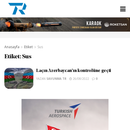
Anasayfa
Etiket
Sus
Etiket:
Sus
Laçın Azerbaycan’ın kontrolüne geçti
YAZAN
SAVUNMA TR
26/08/2022
0