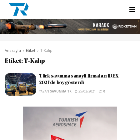
Anasayfa
Etiket
T-Kalıp
Etiket:
T-Kalıp
Türk savunma sanayii firmaları IDEX
2021’de boy gösterdi
YAZAN
SAVUNMA TR
25/02/2021
0