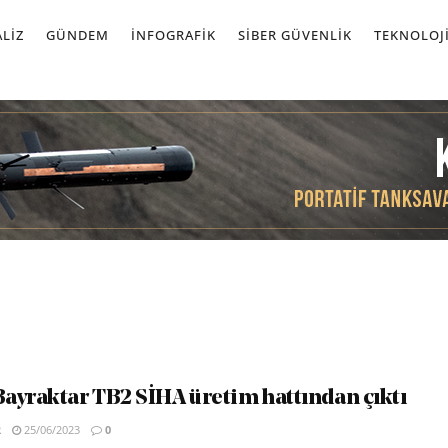
LIZ
GÜNDEM
İNFOGRAFIK
SIBER GÜVENLIK
TEKNOLOJ
ayraktar TB2 SİHA üretim hattından çıktı
R
25/06/2023
0