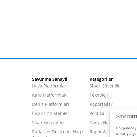
Savunma Sanayii
Kategoriler
Hava Platformları
Siber Güvenlik
Kara Platformları
Teknoloji
Deniz Platformları
Röportajlar
İnsansız Sistemler
Politika
Silah Sistemleri
Dosya Haber
En iyi deney
Radar ve Elektronik Harp
Rapor & İnfografik
amacıyla çer