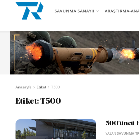
SAVUNMA SANAYII
ARAŞTIRMA-ANA
Anasayfa
Etiket
T500
Etiket:
T500
500’üncü B
YAZAN
SAVUNMA T