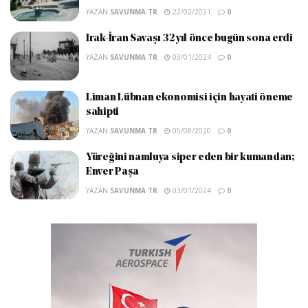
YAZAN
SAVUNMA TR
22/02/2021
0
Irak-İran Savaşı 32 yıl önce bugün sona erdi
YAZAN
SAVUNMA TR
03/01/2024
0
Liman Lübnan ekonomisi için hayati öneme
sahipti
YAZAN
SAVUNMA TR
05/08/2020
0
Yüreğini namluya siper eden bir kumandan;
Enver Paşa
YAZAN
SAVUNMA TR
03/01/2024
0