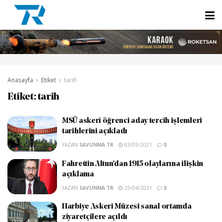
Anasayfa
Etiket
tarih
Etiket:
tarih
MSÜ askerî öğrenci aday tercih işlemleri
tarihlerini açıkladı
YAZAN
SAVUNMA TR
03/05/2021
0
Fahrettin Altun’dan 1915 olaylarına ilişkin
açıklama
YAZAN
SAVUNMA TR
25/04/2021
0
Harbiye Askeri Müzesi sanal ortamda
ziyaretçilere açıldı